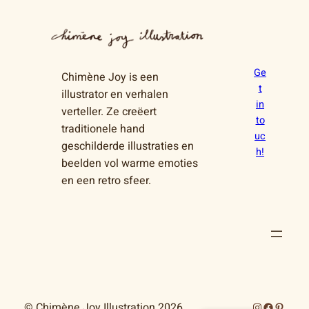
Ge
Chimène Joy is een
t
illustrator en verhalen
in
verteller. Ze creëert
to
traditionele hand
uc
geschilderde illustraties en
h!
beelden vol warme emoties
en een retro sfeer.
Instagram
Faceboo
Pintere
© Chimène Joy Illustration 2026